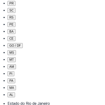
PR
SC
RS
PE
BA
CE
GO / DF
MS
MT
AM
PI
PA
MA
AL
Estado do Rio de Janeiro