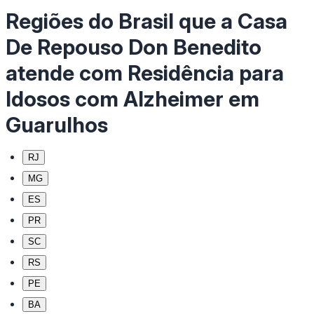
Regiões do Brasil que a Casa
De Repouso Don Benedito
atende com Residência para
Idosos com Alzheimer em
Guarulhos
RJ
MG
ES
PR
SC
RS
PE
BA