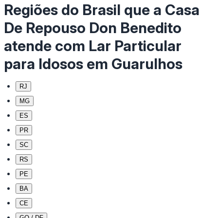
Regiões do Brasil que a Casa
De Repouso Don Benedito
atende com Lar Particular
para Idosos em Guarulhos
RJ
MG
ES
PR
SC
RS
PE
BA
CE
GO / DF