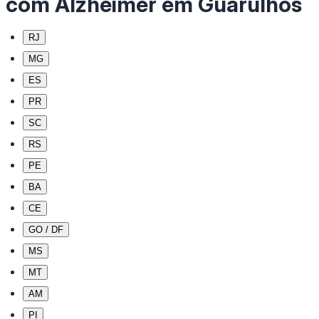
com Alzheimer em Guarulhos
RJ
MG
ES
PR
SC
RS
PE
BA
CE
GO / DF
MS
MT
AM
PI