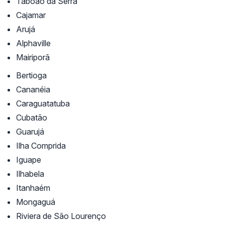
Taboão da Serra
Cajamar
Arujá
Alphaville
Mairiporã
Bertioga
Cananéia
Caraguatatuba
Cubatão
Guarujá
Ilha Comprida
Iguape
Ilhabela
Itanhaém
Mongaguá
Riviera de São Lourenço