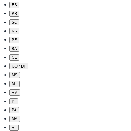
ES
PR
SC
RS
PE
BA
CE
GO / DF
MS
MT
AM
PI
PA
MA
AL