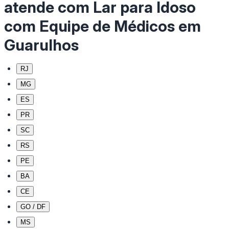
atende com Lar para Idoso
com Equipe de Médicos em
Guarulhos
RJ
MG
ES
PR
SC
RS
PE
BA
CE
GO / DF
MS