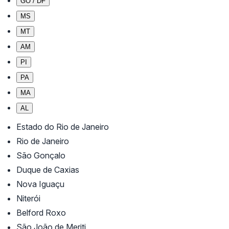
GO / DF
MS
MT
AM
PI
PA
MA
AL
Estado do Rio de Janeiro
Rio de Janeiro
São Gonçalo
Duque de Caxias
Nova Iguaçu
Niterói
Belford Roxo
São João de Meriti