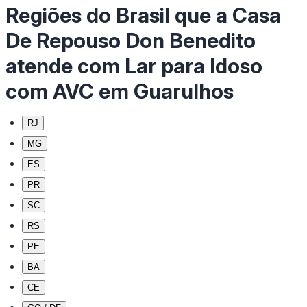
Regiões do Brasil que a Casa
De Repouso Don Benedito
atende com Lar para Idoso
com AVC em Guarulhos
RJ
MG
ES
PR
SC
RS
PE
BA
CE