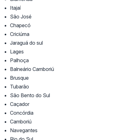
Itajaí
São José
Chapecó
Criciúma
Jaraguá do sul
Lages
Palhoça
Balneário Camboriú
Brusque
Tubarão
São Bento do Sul
Caçador
Concórdia
Camboriú
Navegantes
Rio do Sul