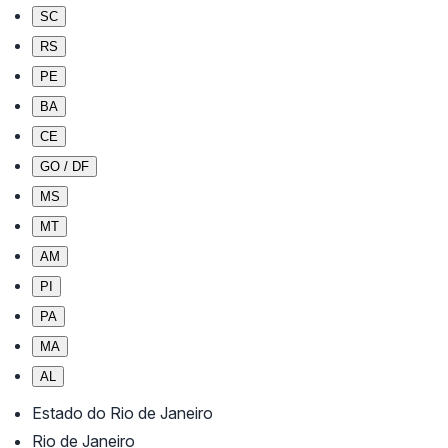
SC
RS
PE
BA
CE
GO / DF
MS
MT
AM
PI
PA
MA
AL
Estado do Rio de Janeiro
Rio de Janeiro