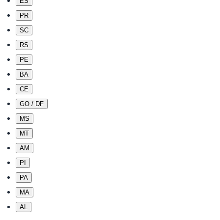
ES
PR
SC
RS
PE
BA
CE
GO / DF
MS
MT
AM
PI
PA
MA
AL