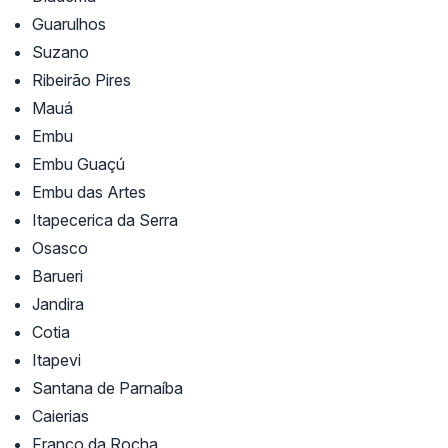
Guarulhos
Suzano
Ribeirão Pires
Mauá
Embu
Embu Guaçú
Embu das Artes
Itapecerica da Serra
Osasco
Barueri
Jandira
Cotia
Itapevi
Santana de Parnaíba
Caierias
Franco da Rocha