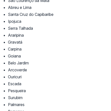
São Lourenço da Mata
Abreu e Lima
Santa Cruz do Capibaribe
Ipojuca
Serra Talhada
Araripina
Gravatá
Carpina
Goiana
Belo Jardim
Arcoverde
Ouricuri
Escada
Pesqueira
Surubim
Palmares