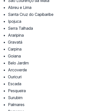
São Lourenço da Mata
Abreu e Lima
Santa Cruz do Capibaribe
Ipojuca
Serra Talhada
Araripina
Gravatá
Carpina
Goiana
Belo Jardim
Arcoverde
Ouricuri
Escada
Pesqueira
Surubim
Palmares