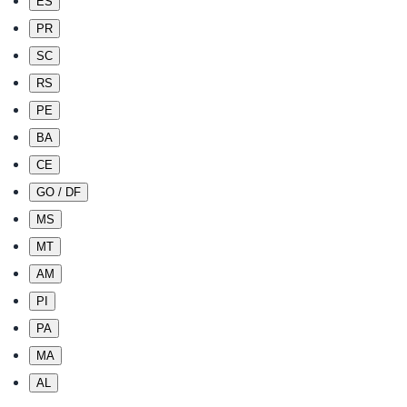
ES
PR
SC
RS
PE
BA
CE
GO / DF
MS
MT
AM
PI
PA
MA
AL