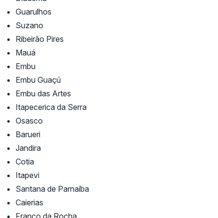
Guarulhos
Suzano
Ribeirão Pires
Mauá
Embu
Embu Guaçú
Embu das Artes
Itapecerica da Serra
Osasco
Barueri
Jandira
Cotia
Itapevi
Santana de Parnaíba
Caierias
Franco da Rocha