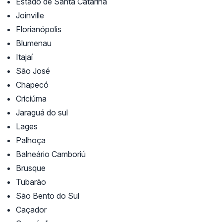
Estado de Santa Catarina
Joinville
Florianópolis
Blumenau
Itajaí
São José
Chapecó
Criciúma
Jaraguá do sul
Lages
Palhoça
Balneário Camboriú
Brusque
Tubarão
São Bento do Sul
Caçador