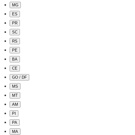
MG
ES
PR
SC
RS
PE
BA
CE
GO / DF
MS
MT
AM
PI
PA
MA