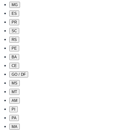
MG
ES
PR
SC
RS
PE
BA
CE
GO / DF
MS
MT
AM
PI
PA
MA