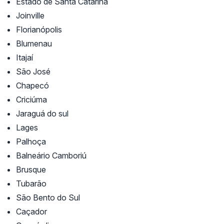
Estado de Santa Catarina
Joinville
Florianópolis
Blumenau
Itajaí
São José
Chapecó
Criciúma
Jaraguá do sul
Lages
Palhoça
Balneário Camboriú
Brusque
Tubarão
São Bento do Sul
Caçador