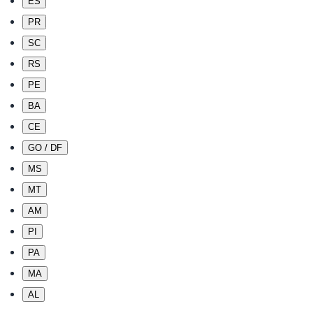
ES
PR
SC
RS
PE
BA
CE
GO / DF
MS
MT
AM
PI
PA
MA
AL