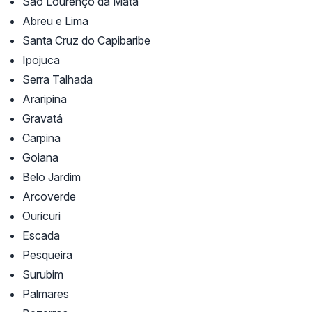
São Lourenço da Mata
Abreu e Lima
Santa Cruz do Capibaribe
Ipojuca
Serra Talhada
Araripina
Gravatá
Carpina
Goiana
Belo Jardim
Arcoverde
Ouricuri
Escada
Pesqueira
Surubim
Palmares