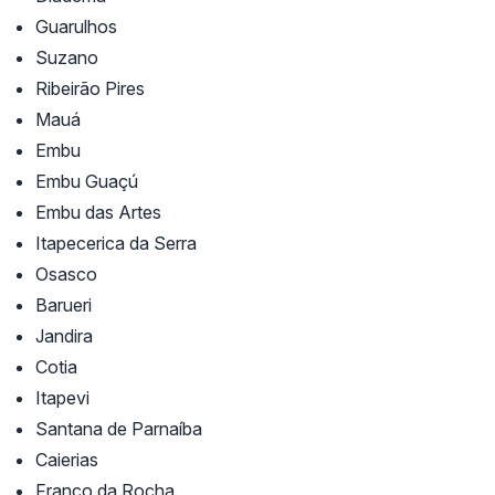
Guarulhos
Suzano
Ribeirão Pires
Mauá
Embu
Embu Guaçú
Embu das Artes
Itapecerica da Serra
Osasco
Barueri
Jandira
Cotia
Itapevi
Santana de Parnaíba
Caierias
Franco da Rocha