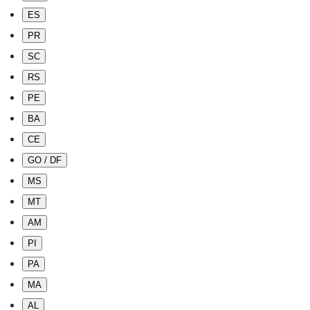
ES
PR
SC
RS
PE
BA
CE
GO / DF
MS
MT
AM
PI
PA
MA
AL