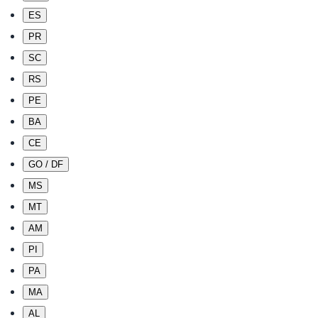
ES
PR
SC
RS
PE
BA
CE
GO / DF
MS
MT
AM
PI
PA
MA
AL