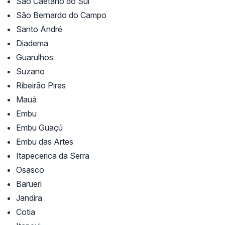
São Caetano do Sul
São Bernardo do Campo
Santo André
Diadema
Guarulhos
Suzano
Ribeirão Pires
Mauá
Embu
Embu Guaçú
Embu das Artes
Itapecerica da Serra
Osasco
Barueri
Jandira
Cotia