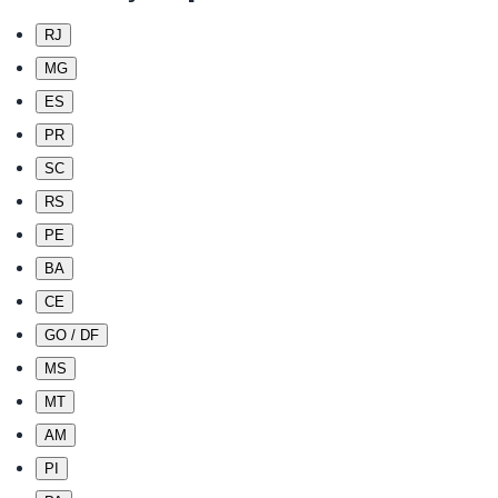
RJ
MG
ES
PR
SC
RS
PE
BA
CE
GO / DF
MS
MT
AM
PI