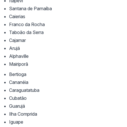
Itapevi
Santana de Parnaíba
Caierias
Franco da Rocha
Taboão da Serra
Cajamar
Arujá
Alphaville
Mairiporã
Bertioga
Cananéia
Caraguatatuba
Cubatão
Guarujá
Ilha Comprida
Iguape