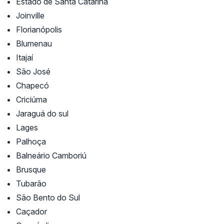
Estado de Santa Catarina
Joinville
Florianópolis
Blumenau
Itajaí
São José
Chapecó
Criciúma
Jaraguá do sul
Lages
Palhoça
Balneário Camboriú
Brusque
Tubarão
São Bento do Sul
Caçador