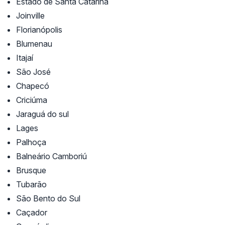
Estado de Santa Catarina
Joinville
Florianópolis
Blumenau
Itajaí
São José
Chapecó
Criciúma
Jaraguá do sul
Lages
Palhoça
Balneário Camboriú
Brusque
Tubarão
São Bento do Sul
Caçador