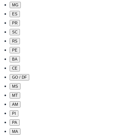
MG
ES
PR
SC
RS
PE
BA
CE
GO / DF
MS
MT
AM
PI
PA
MA