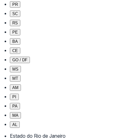
PR
SC
RS
PE
BA
CE
GO / DF
MS
MT
AM
PI
PA
MA
AL
Estado do Rio de Janeiro