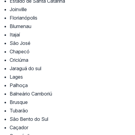
Estado de Santa Catarina
Joinville
Florianópolis
Blumenau
Itajaí
São José
Chapecó
Criciúma
Jaraguá do sul
Lages
Palhoça
Balneário Camboriú
Brusque
Tubarão
São Bento do Sul
Caçador