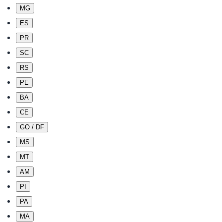
MG
ES
PR
SC
RS
PE
BA
CE
GO / DF
MS
MT
AM
PI
PA
MA