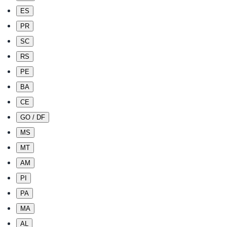
ES
PR
SC
RS
PE
BA
CE
GO / DF
MS
MT
AM
PI
PA
MA
AL