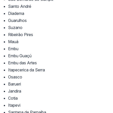
Santo André
Diadema
Guarulhos
Suzano
Ribeirão Pires
Mauá
Embu
Embu Guaçú
Embu das Artes
Itapecerica da Serra
Osasco
Barueri
Jandira
Cotia
Itapevi
Santana de Parnaíba