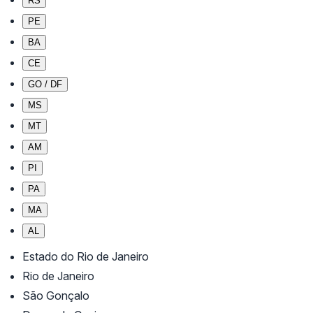
RS
PE
BA
CE
GO / DF
MS
MT
AM
PI
PA
MA
AL
Estado do Rio de Janeiro
Rio de Janeiro
São Gonçalo