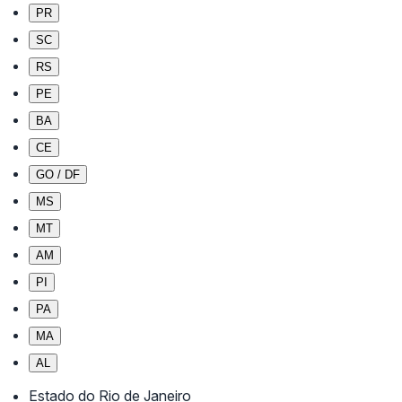
PR
SC
RS
PE
BA
CE
GO / DF
MS
MT
AM
PI
PA
MA
AL
Estado do Rio de Janeiro