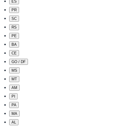
ES
PR
SC
RS
PE
BA
CE
GO / DF
MS
MT
AM
PI
PA
MA
AL