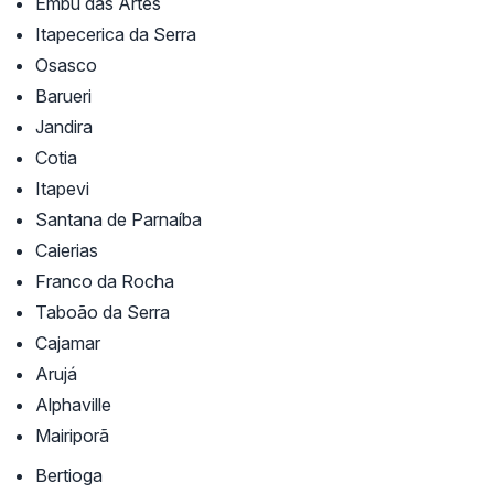
Embu das Artes
Itapecerica da Serra
Osasco
Barueri
Jandira
Cotia
Itapevi
Santana de Parnaíba
Caierias
Franco da Rocha
Taboão da Serra
Cajamar
Arujá
Alphaville
Mairiporã
Bertioga