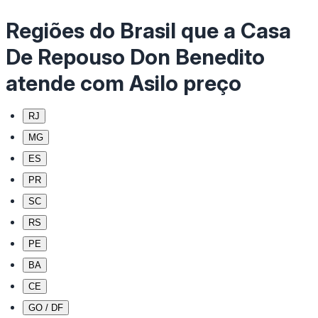
Regiões do Brasil que a Casa
De Repouso Don Benedito
atende com Asilo preço
RJ
MG
ES
PR
SC
RS
PE
BA
CE
GO / DF