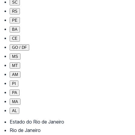
SC
RS
PE
BA
CE
GO / DF
MS
MT
AM
PI
PA
MA
AL
Estado do Rio de Janeiro
Rio de Janeiro