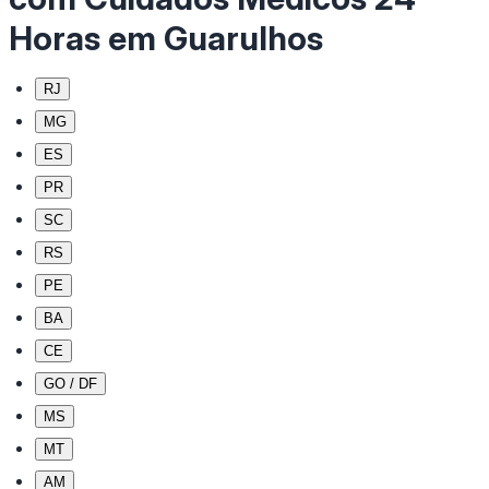
Horas em Guarulhos
RJ
MG
ES
PR
SC
RS
PE
BA
CE
GO / DF
MS
MT
AM