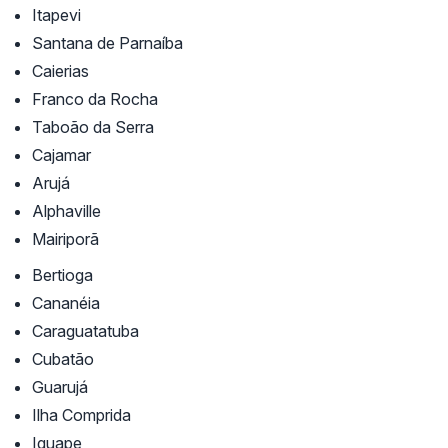
Itapevi
Santana de Parnaíba
Caierias
Franco da Rocha
Taboão da Serra
Cajamar
Arujá
Alphaville
Mairiporã
Bertioga
Cananéia
Caraguatatuba
Cubatão
Guarujá
Ilha Comprida
Iguape