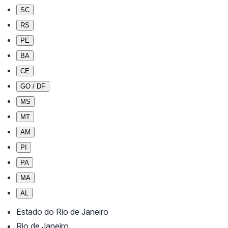
SC
RS
PE
BA
CE
GO / DF
MS
MT
AM
PI
PA
MA
AL
Estado do Rio de Janeiro
Rio de Janeiro