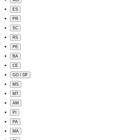
ES
PR
SC
RS
PE
BA
CE
GO / DF
MS
MT
AM
PI
PA
MA