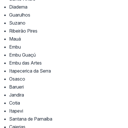
Diadema
Guarulhos
Suzano
Ribeirão Pires
Mauá
Embu
Embu Guaçú
Embu das Artes
Itapecerica da Serra
Osasco
Barueri
Jandira
Cotia
Itapevi
Santana de Parnaíba
Caierias