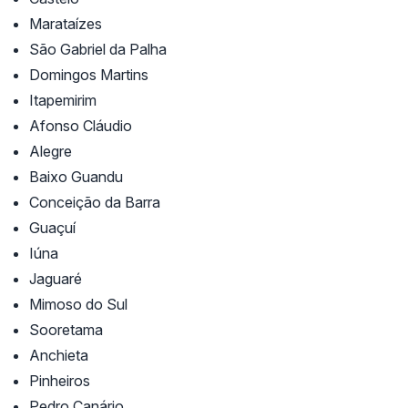
Marataízes
São Gabriel da Palha
Domingos Martins
Itapemirim
Afonso Cláudio
Alegre
Baixo Guandu
Conceição da Barra
Guaçuí
Iúna
Jaguaré
Mimoso do Sul
Sooretama
Anchieta
Pinheiros
Pedro Canário